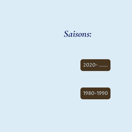
Saisons:
2020- ......
1980-1990