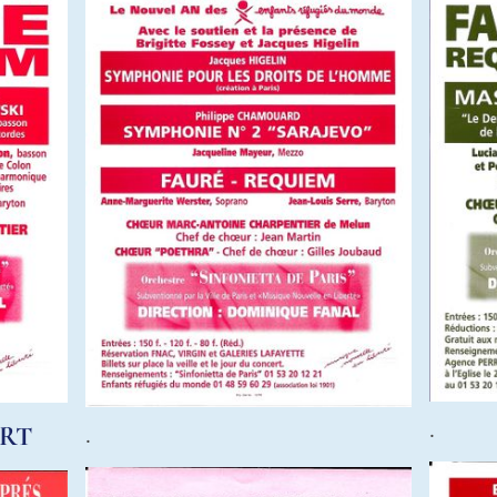
.
RT
.