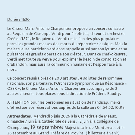
Durée : 1h30
Le Chœur Marc-Antoine Charpentier propose un concert consacré
au Requiem de Giuseppe Verdi pour 4 solistes, chœur et orchestre.
Créé en 1874, le Requiem de Verdi reste l'un des plus populaires
parmi les grandes messes des morts du répertoire classique. Mais la
majestueuse partition verdienne rappelle aussi par son lyrisme et sa
puissance les grands opéras de son créateur. Dans ce chef-d’œuvre,
Verdi met toute sa verve pour exprimer le besoin de consolation et
d’abandon, mais aussi la communion humaine et l’espoir face à la
mort.
Ce concert réunira près de 200 artistes : 4 solistes de renommée
nationale, son partenaire, l’Orchestre Symphonique En Résonance «
OSER », le Chœur Marc-Antoine Charpentier accompagné de 2
autres chœurs , tous placés sous la direction de Frédéric Baudry.
ATTENTION pour les personnes en situation de handicap, merci
d’effectuer vos réservations auprès de la salle au : 01.64.52.10.95.
Autres dates
:
Vendredi 5 juin 2026 à la Cathédrale de Meaux,
dimanche 7 juin à la Cathédrale de Sens
, 12 juin à la Collégiale de
19 septembre:
Champeaux,
Majestic salle de Montereau, et le
26 septembre au Grand Théâtre de Provins. ( billetterie à venir)