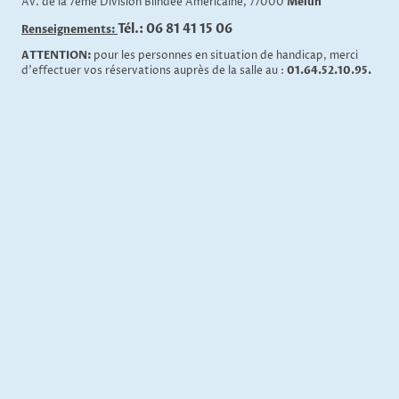
Av. de la 7eme Division Blindée Americaine, 77000
Melun
Tél.: 06 81 41 15 06
Renseignements:
ATTENTION:
pour les personnes en situation de handicap, merci
d’effectuer vos réservations auprès de la salle au :
01.64.52.10.95.