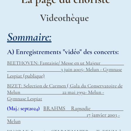
Videothèque
Sommaire:
A) Enregistrements "vidéo" des concerts:
BEETHOVEN: Fantaisie/ Messe en ut Majeur
3 juin 2005- Melun - Gymnase
Lespiat (publique)
BIZET: Selection de Carmen ( Gala du Conservatoire de
Melun 22 mai 1992- Melun -
Gymnase Lespiat
(Maj.: sept2024)
BRAHMS Rapsodie
17 janvier 2003 -
Melun