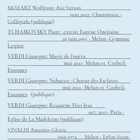
MOZART Wolfgang: Ave Verum
juin 2012- Champeaux -
Collégiale
(
publique)
TCHAIKOVSKY Piotr: extrait Eugène Onéguine
16 juin 1993 - Melun -Gymnase
Lespiat
VERDI Giuseppe: Magie de l'opéra
mai 2011- Melun et Corbeil-
Essonnes
VERDI Giuseppe: Nabucco : Choeur des Esclaves
mai 2011- Melun et Corbeil-
Essonnes
(publique)
VERDI Giuseppe: Requiem: Dies Irae
________________________________ oct. 2013- Paris -
Eglise de La Madeleine (publique)
VIVALDI Antonio: Gloria
juin 1974 Melun - Eglise Saint-