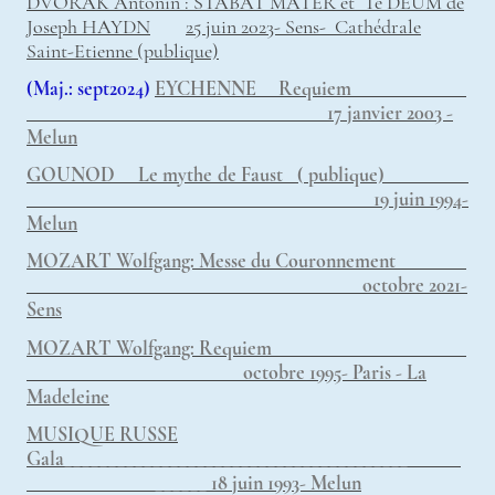
DVORAK Antonin : STABAT MATER et Te DEUM de
Joseph HAYDN
25 juin 2023- Sens- Cathédrale
Saint-Etienne
(publique)
(Maj.: sept2024)
EYCHENNE Requiem
17 janvier 2003 -
Melun
GOUNOD Le mythe de Faust ( publique)
19 juin 1994-
Melun
MOZART Wolfgang: Messe du Couronnement
octobre 2021-
Sens
MOZART Wolfgang: Requiem
octobre 1995- Paris - La
Madeleine
MUSIQUE RUSSE
Gala_______________________________________
______ 18 juin 1993- Melun