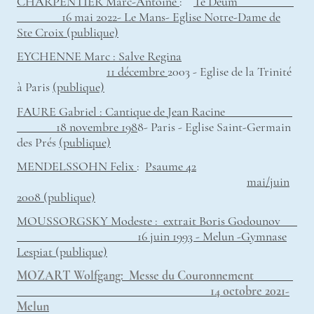
CHARPENTIER Marc-Antoine
:
Te Deum
16 mai 2022- Le Mans- Eglise Notre-Dame de
Ste Croix
(
publique)
EYCHENNE Marc : Salve Regina
11 décembre
2003 - Eglise de la Trinité
à Paris
(
publique)
FAURE Gabriel : Cantique de Jean Racine
18 novembre 198
8- Paris - Eglise Saint-Germain
des Prés
(
publique)
MENDELSSOHN Felix
:
Psaume 42
mai/juin
2008 (publique)
MOUSSORGSKY Modeste : extrait Boris Godounov
16 juin 1993 - Melun -Gymnase
Lespiat (publique)
MOZART Wolfgang: Messe du Couronnement
14 octobre 2021-
Melun