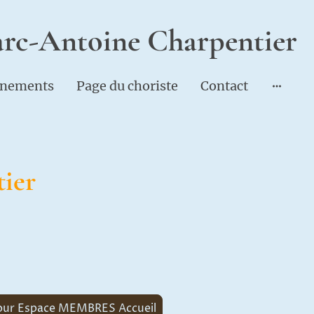
rc-Antoine Charpentier
nements
Page du choriste
Contact
ier
our Espace MEMBRES Accueil