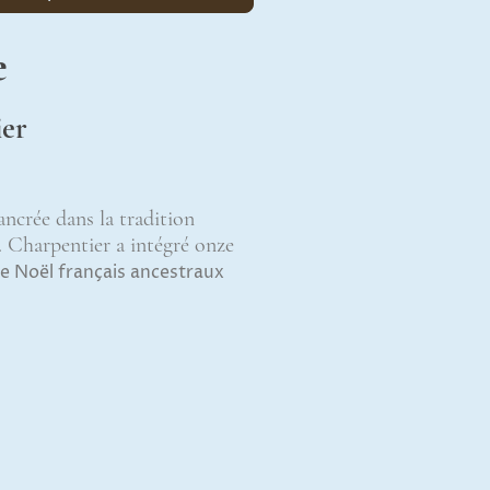
e
ier
ncrée dans la tradition
e. Charpentier a intégré onze
e Noël français ancestraux