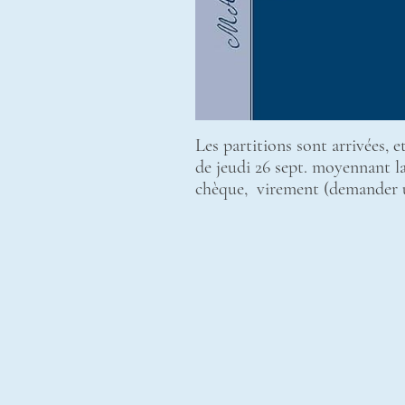
Les partitions sont arrivées, e
de jeudi 26 sept. moyennant l
chèque, virement (demander u