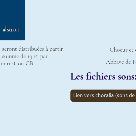
t seront distribuées à partir
Choeur et o
a somme de 19 €, par
Abbaye de F
n rib), ou CB .
Les fichiers sons
Lien vers choralia (sons de