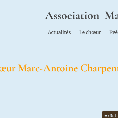
Association Ma
Actualités
Le chœur
Evè
œur Marc-Antoine Charpent
=>Ret